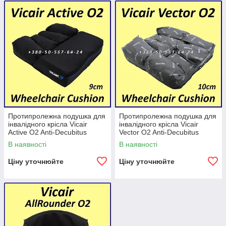
великим.
Подушки для інвалідних колясок Vicair O2
розв'язують проблеми гігієни,
викликані потом або нетриманням, ця нова
лінійка подушок
для інвалідних колясок оптимізує
мікроклімат-контроль.
Відкрита структура подушок Vicair O2 дає
змогу
легко прати їх у будь-якій пральній машині.
Протипролежна подушка для
Протипролежна подушка для
Без потреби використання мішка для білизни
інвалідного крісла Vicair
інвалідного крісла Vicair
й без зняття SmartCells.
Active O2 Anti-Decubitus
Vector O2 Anti-Decubitus
Wheelchair Cushion 9 cm
Wheelchair Cushion 10 cm
В наявності
В наявності
Ціну уточнюйте
Ціну уточнюйте