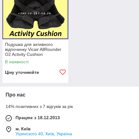
Подушка для активного
відпочинку Vicair AllRounder
O2 Activity Cushion
В наявності
Ціну уточнюйте
Можна прати у всіх пральних машинах
за температури 60 °C
без використання мішка для прання
Про нас
або вилучення SmartCellsTM.*
14% позитивних з 7 відгуків за рік
Подушка повністю повітропроникна
завдяки
Працює з 18.12.2013
відкритій структурі тканини, але
м. Київ
стійка до нетримання.
Ушинского 40, Київ, Україна