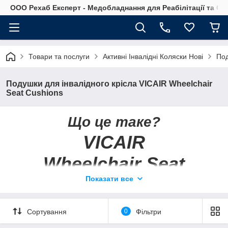
OOO Рехаб Експерт - Медобладнання для Реабілітації та Ор
Товари та послуги
Активні Інвалідні Коляски Нові
Под
Подушки для інвалідного крісла VICAIR Wheelchair
Seat Cushions
Що це таке?
VICAIR
Wheelchair Seat
Cushions
Показати все
"Подушки для інвалідного
крісла",
Сортування
0
Фільтри
але Vicair вважає це щось