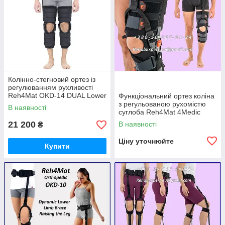
Колінно-стегновий ортез із
регулюванням рухливості
Reh4Mat OKD-14 DUAL Lower
Функціональний ортез коліна
Limb Brace
з регульованою рухомістю
В наявності
суглоба Reh4Mat 4Medic
OKD-11 Lower Limb Support
21 200
В наявності
₴
Ціну уточнюйте
Купити