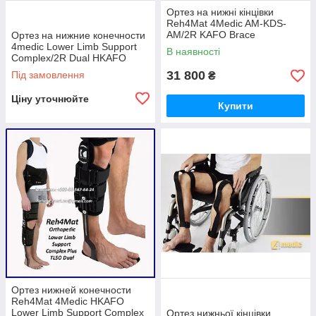
Ортез на нижні кінцівки
Reh4Mat 4Medic AM-KDS-
AM/2R KAFO Brace
Ортез на нижние конечности
4medic Lower Limb Support
В наявності
Complex/2R Dual HKAFO
Brace
31 800
Під замовлення
₴
Ціну уточнюйте
Купити
Ортез нижней конечности
Reh4Mat 4Medic HKAFO
Lower Limb Support Complex
Ортез нижньої кінцівки